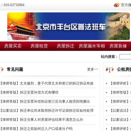
0-63716904
官方
房屋买卖
房屋租赁
房屋拆迁
房屋漏水等相
房屋装修
邻纠纷
站内搜索：
常见问题
更多>>
公租房
【律师答疑】丈夫服刑，妻子代替丈夫和签订的拆迁协议有效
【律师评析】
【律师答疑】拆迁安置补偿方式有哪些
【律师答疑】
【律师答疑】拆迁安置补偿协议签订后当事人能否拒绝搬出
【律师评析】
【以案说法】拆迁单位尚未取得拆迁许可证就拆迁应如何处理
【以案说法】
【律师答疑】拆迁当事人对房屋评估结果不满意怎么办
【以案说法】
【律师答疑】拆迁之前如何迁入户口或者分户吗
【律师评析】