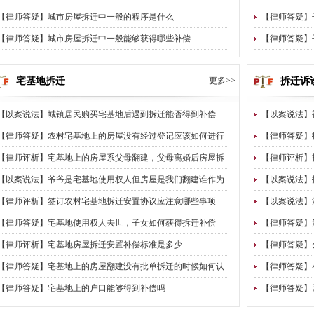
【律师答疑】城市房屋拆迁中一般的程序是什么
【律师答疑】
【律师答疑】城市房屋拆迁中一般能够获得哪些补偿
【律师答疑】
宅基地拆迁
更多>>
拆迁诉
【以案说法】城镇居民购买宅基地后遇到拆迁能否得到补偿
【以案说法】
【律师答疑】农村宅基地上的房屋没有经过登记应该如何进行
【律师答疑】
【律师评析】宅基地上的房屋系父母翻建，父母离婚后房屋拆
【律师评析】
【以案说法】爷爷是宅基地使用权人但房屋是我们翻建谁作为
【以案说法】
【律师评析】签订农村宅基地拆迁安置协议应注意哪些事项
【以案说法】
【律师答疑】宅基地使用权人去世，子女如何获得拆迁补偿
【律师答疑】
【律师评析】宅基地房屋拆迁安置补偿标准是多少
【律师答疑】
【律师答疑】宅基地上的房屋翻建没有批单拆迁的时候如何认
【律师答疑】
【律师答疑】宅基地上的户口能够得到补偿吗
【律师答疑】