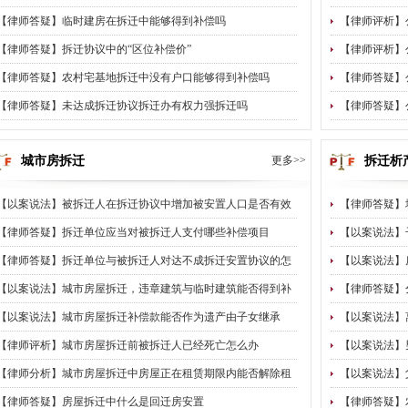
【律师答疑】临时建房在拆迁中能够得到补偿吗
【律师评析】
【律师答疑】拆迁协议中的“区位补偿价”
【律师评析】
【律师答疑】农村宅基地拆迁中没有户口能够得到补偿吗
【律师答疑】
【律师答疑】未达成拆迁协议拆迁办有权力强拆迁吗
【律师答疑】
城市房拆迁
更多>>
拆迁析
【以案说法】被拆迁人在拆迁协议中增加被安置人口是否有效
【律师答疑】
【律师答疑】拆迁单位应当对被拆迁人支付哪些补偿项目
【以案说法】
【律师答疑】拆迁单位与被拆迁人对达不成拆迁安置协议的怎
【以案说法】
【以案说法】城市房屋拆迁，违章建筑与临时建筑能否得到补
【律师答疑】
【以案说法】城市房屋拆迁补偿款能否作为遗产由子女继承
【以案说法】
【律师评析】城市房屋拆迁前被拆迁人已经死亡怎么办
【以案说法】
【律师分析】城市房屋拆迁中房屋正在租赁期限内能否解除租
【以案说法】
【律师答疑】房屋拆迁中什么是回迁房安置
【律师答疑】