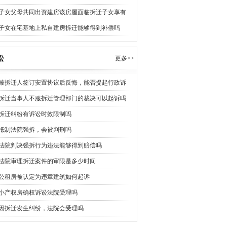
子女父母共同出资建房该房屋面临拆迁子女享有
子女在宅基地上私自建房拆迁能够得到补偿吗
讼
更多>>
被拆迁人签订安置协议后反悔，能否提起行政诉
拆迁当事人不服拆迁管理部门的裁决可以起诉吗
拆迁纠纷有诉讼时效限制吗
抵制法院强拆，会被判刑吗
法院判决强拆行为违法能够得到赔偿吗
法院审理拆迁案件的审限是多少时间
公租房被认定为违章建筑如何起诉
小产权房确权诉讼法院受理吗
因拆迁发生纠纷，法院会受理吗