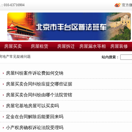
0-63716904
官方
房屋买卖
房屋租赁
房屋拆迁
房屋漏水等相
房屋装修
邻纠纷
房地产常见疑难问题
站内搜索：
房屋纠纷案件诉讼费如何交纳
房屋买卖合同纠纷应提交哪些证据
房屋买卖合同纠纷由哪个法院管辖
房屋宅基地房屋可以买卖吗
定金在合同解除后能要回来吗
小产权房确权诉讼法院受理吗