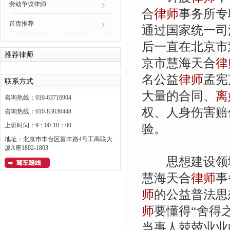
劳动争议律师
合
律师
事务所专
首页推荐
通过国家统一司
后一直在北京市
推荐律师
京市慧海天合
律
名公益
律师
孟宪
联系方式
大量的合同、
离
咨询热线：010-63716904
权、人身伤害赔
咨询热线：010-83836448
上班时间：9：00-18：00
验。
地址：北京市丰台区富丰路4号工商联大
厦A座1802-1803
思想建设领
慧海天合
律师
事
师
的公益普法思
师
要懂得“舍得
当事人兢兢业业