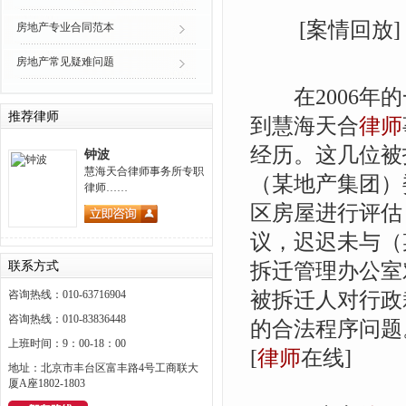
[案情回放]
房地产专业合同范本
房地产常见疑难问题
在2006年的
推荐律师
到慧海天合
律师
经历。这几位被
钟波
慧海天合律师事务所专职
（某地产集团）
律师……
区房屋进行评估
议，迟迟未与（
拆迁管理办公室
联系方式
被拆迁人对行政
咨询热线：010-63716904
咨询热线：010-83836448
的合法程序问题
上班时间：9：00-18：00
[
律师
在线]
地址：北京市丰台区富丰路4号工商联大
厦A座1802-1803