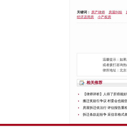
关键词：
房产律师
房屋纠纷
经济适用房
小产权房
温馨提示：如果
或者拨打咨询热线：0
律所地址：北京
相关推荐
【律师评析】人得了肝癌能
搬迁奖励引争议 村委会也能
房屋拆迁依法行 评估报告重
拆迁条款起纷争 采信非格式