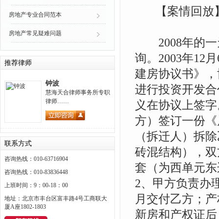
【案情回放
房地产专业合同范本
房地产常见疑难问题
2008年的一
询。2003年1
推荐律师
建房协议书》，
钟波
进行投资开发合
慧海天合律师事务所专职
律师……
义在协议上签字。
方）签订一份《
（拆迁人）拆除
联系方式
砖混结构），双
咨询热线：010-63716904
套（为西单元东
咨询热线：010-83836448
2、甲方负责办
上班时间：9：00-18：00
月交付乙方；产
地址：北京市丰台区富丰路4号工商联大
厦A座1802-1803
新房和产权证后