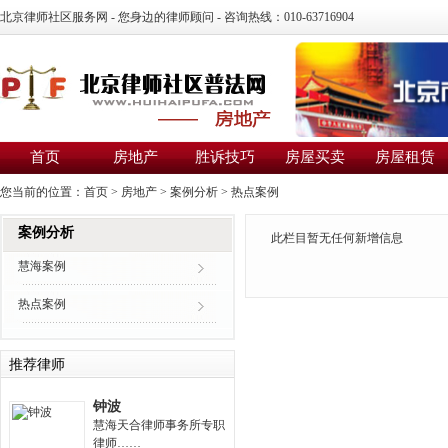
北京律师社区服务网 - 您身边的律师顾问 - 咨询热线：010-63716904
首页
房地产
胜诉技巧
房屋买卖
房屋租赁
您当前的位置：
首页
>
房地产
>
案例分析
>
热点案例
案例分析
此栏目暂无任何新增信息
慧海案例
热点案例
推荐律师
钟波
慧海天合律师事务所专职
律师……