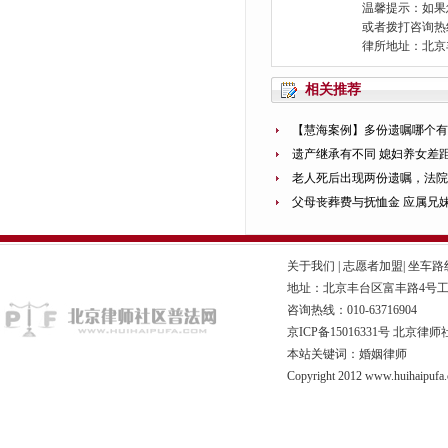
温馨提示：如果
或者拨打咨询热线：0
律所地址：北京
相关推荐
【慧海案例】多份遗嘱哪个有
遗产继承有不同 媳妇养女差
老人死后出现两份遗嘱，法院
父母丧葬费与抚恤金 应属兄
关于我们
|
志愿者加盟
|
坐车路
地址：北京丰台区富丰路4号工商联
咨询热线：010-63716904
京ICP备15016331号
北京律师
本站关键词：婚姻律师
Copyright 2012 www.huihaipufa