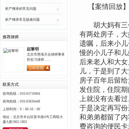
【案情回放
析产继承的常见问题
析产继承常见疑难问题
胡大妈有三个
有两处房子，大
推荐律师
遗嘱，后来小儿
赵黎明
慢的小儿子和儿
北京市慧海天合律师事务
所实习律师……
后来老人和大女
儿，于是到了大
房子百年后留给
联系方式
发住院，住院期
咨询热线：010-63716904
上就没有去看过
咨询热线：010-83836448
于是决定再写份
上班时间：9：00-18：00
和弟弟都留了内
地址：北京市丰台区富丰路4号工商联大
厦A座1802-1803
费咨询的便民卡