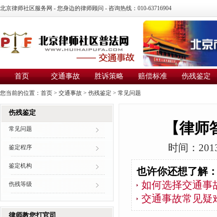
北京律师社区服务网 - 您身边的律师顾问 - 咨询热线：010-63716904
首页
交通事故
胜诉策略
赔偿标准
伤残鉴定
您当前的位置：
首页
>
交通事故
>
伤残鉴定
>
常见问题
伤残鉴定
【律师
常见问题
时间：2013
鉴定程序
鉴定机构
也许你还想了解
如何选择交通事
伤残等级
交通事故常见疑
律师教您打官司