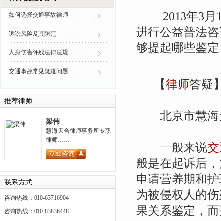
2013年3月
如何选择交通事故律师
进行公益普法咨
诉讼风险及其防范
够提起哪些鉴定
人身伤害评残法律法规
交通事故常见疑难问题
【
律师
答疑
推荐律师
北京市慧海
梁伟
慧海天合律师事务所专职
律师……
一般来说
交
般是在起诉后，
申请营养期和护
联系方式
为被侵权人的伤
咨询热线：010-63716904
果关系鉴定，而
咨询热线：010-83836448