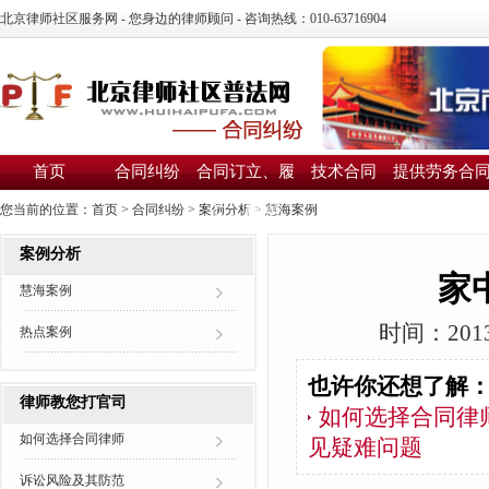
北京律师社区服务网 - 您身边的律师顾问 - 咨询热线：010-63716904
首页
合同纠纷
合同订立、履
技术合同
提供劳务合
行、解除
您当前的位置：
首页
>
合同纠纷
>
案例分析
>
慧海案例
案例分析
家
慧海案例
时间：2013
热点案例
也许你还想了解
律师教您打官司
如何选择合同律
如何选择合同律师
见疑难问题
诉讼风险及其防范