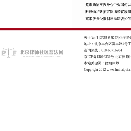
超市购物被搜身心中冤屈何以
附赠物品致损害圆满婚宴添阴
宽带服务受限制居民应该如何
关于我们
|
志愿者加盟
|
坐车路
地址：北京丰台区富丰路4号工商联
咨询热线：010-63716904
京ICP备15016331号
北京律师
本站关键词：婚姻律师
Copyright 2012 www.huihaipufa