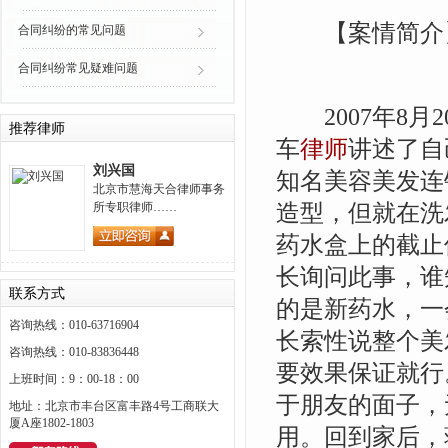
【案情简介
合同纠纷的常见问题
合同纠纷常见疑难问题
2007年8月
推荐律师
车
律师
讲述了自
刘兴国
知名美容美发连
北京市慧海天合律师事务
造型，但就在洗
所专职律师……
药水盒上的截止使
长询问此事，谁
联系方式
的是新药水，一
咨询热线：010-63716904
长索性说整个美
咨询热线：010-83836448
要效果保证就行
上班时间：9：00-18：00
于朋友的面子，
地址：北京市丰台区富丰路4号工商联大
厦A座1802-1803
用。回到家后，