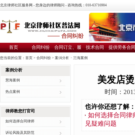
北京律师社区服务网 - 您身边的律师顾问 - 咨询热线：010-63716904
首页
合同纠纷
合同订立、履
技术合同
提供劳务合
行、解除
您当前的位置：
首页
>
合同纠纷
>
案例分析
>
慧海案例
案例分析
美发店烫
慧海案例
时间：2013
热点案例
也许你还想了解
律师教您打官司
如何选择合同律
如何选择合同律师
见疑难问题
诉讼风险及其防范