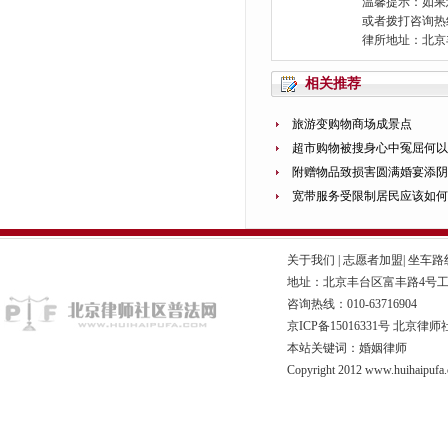
温馨提示：如果
或者拨打咨询热线：0
律所地址：北京
相关推荐
旅游变购物商场成景点
超市购物被搜身心中冤屈何以
附赠物品致损害圆满婚宴添阴
宽带服务受限制居民应该如何
关于我们
|
志愿者加盟
|
坐车路
地址：北京丰台区富丰路4号工商联
咨询热线：010-63716904
京ICP备15016331号
北京律师
本站关键词：婚姻律师
Copyright 2012 www.huihaipufa