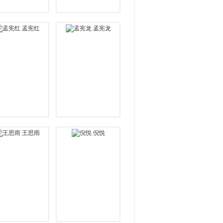
孟宪红
孟宪龙
王思雨
倪悦