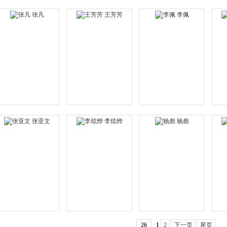
张凡
王芳芳
李佩
张亚文
李炫烨
杨彪
26
1
2
下一页
尾页