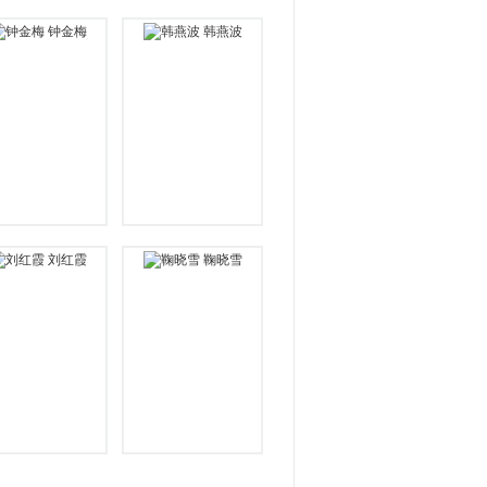
钟金梅
韩燕波
刘红霞
鞠晓雪