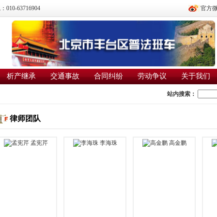
0-63716904
官方
析产继承
交通事故
合同纠纷
劳动争议
关于我们
站内搜索：
律师团队
孟宪芹
李海珠
高金鹏