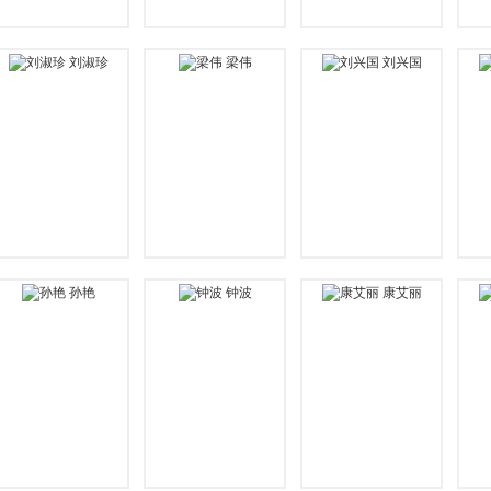
刘淑珍
梁伟
刘兴国
孙艳
钟波
康艾丽