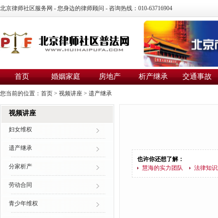
北京律师社区服务网 - 您身边的律师顾问 - 咨询热线：010-63716904
首页
婚姻家庭
房地产
析产继承
交通事故
您当前的位置：
首页
>
视频讲座
>
遗产继承
视频讲座
妇女维权
遗产继承
也许你还想了解：
分家析产
慧海的实力团队
法律知识
劳动合同
青少年维权