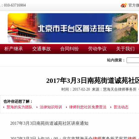
0-63716904
官方
析产继承
交通事故
合同纠纷
劳动争议
关于我们
站内搜索：
2017年3月3日南苑街道诚苑
时间：2017-02-20 来源：
慧海天合律师事务所
也许你还想了解：
慧海的实力团队
法律知识培训
律师到您社区免费普法
普法动态
2017年3月3日南苑街道诚苑社区讲座通知
2017年3月3日上午10：00；北京市慧海天合
律师
事务所孟宪芹
律师