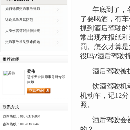
年底到了，各
如何选择交通事故律师
了要喝酒，有车
诉讼风险及其防范
抓到酒后驾驶的
人身伤害评残法律法规
常出现在报纸和
交通事故常见疑难问题
罚。怎么才算是
役吗?酒后驾驶
推荐律师
酒后驾驶被抓
梁伟
慧海天合律师事务所专职
律师……
饮酒驾驶机动车
机动车，记12
照。
联系方式
咨询热线：010-63716904
酒后驾驶会被
咨询热线：010-83836448
的？