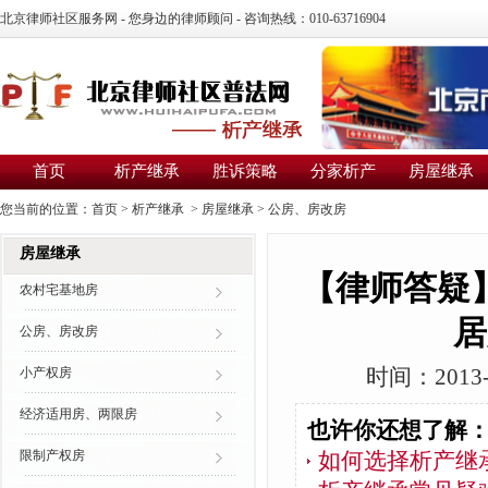
北京律师社区服务网 - 您身边的律师顾问 - 咨询热线：010-63716904
首页
析产继承
胜诉策略
分家析产
房屋继承
您当前的位置：
首页
>
析产继承
>
房屋继承
>
公房、房改房
房屋继承
【律师答疑
农村宅基地房
居
公房、房改房
小产权房
时间：2013-
经济适用房、两限房
也许你还想了解
限制产权房
如何选择析产继